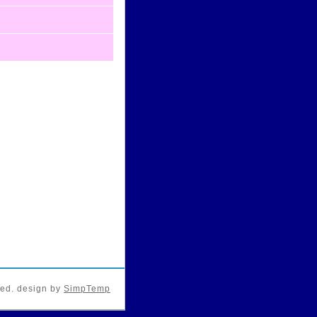
d. design by
SimpTemp